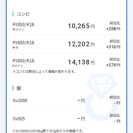
コンビ
前日比
Pt850/K18
10,265
円
円
+258
Ptメイン
前日比
Pt850/K18
12,202
円
円
+316
半々
前日比
Pt850/K18
14,138
円
円
+374
Kメイン
※コンビは割合によって価格が変わります。
銀
前日比
-
Sv1000
円
円
-
前日比
-
Sv925
円
円
-
※Sv1000(IG)は30kg建ての1gあたりの価格です。