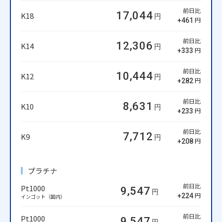
前日比
17,044
K18
円
円
+461
前日比
12,306
K14
円
円
+333
前日比
10,444
K12
円
円
+282
前日比
8,631
K10
円
円
+233
前日比
7,712
K9
円
円
+208
プラチナ
前日比
Pt1000
9,547
円
円
+224
インゴット（国内）
前日比
Pt1000
9,547