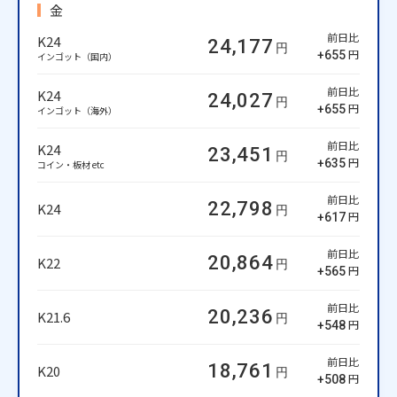
金
前日比
K24
24,177
円
円
+655
インゴット（国内）
前日比
K24
24,027
円
円
+655
インゴット（海外）
前日比
K24
23,451
円
円
+635
コイン・板材 etc
前日比
22,798
K24
円
円
+617
前日比
20,864
K22
円
円
+565
前日比
20,236
K21.6
円
円
+548
前日比
18,761
K20
円
円
+508