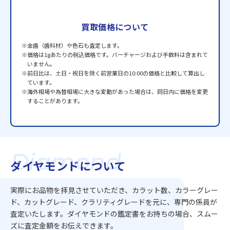
買取価格について
※金歯（歯科材）や色石も査定します。
※価格は1gあたりの税込価格です。バーチャージおよび手数料は含まれて
いません。
※前日比は、土日・祝日を除く前営業日の10:00の価格と比較して算出し
ています。
※海外相場や為替相場に大きな変動があった場合は、同日内に価格を変更
することがあります。
Diamond
ダイヤモンドについて
実際にお品物を拝見させていただき、カラット数、カラーグレー
ド、カットグレード、クラリティグレードを元に、専門の係員が
査定いたします。ダイヤモンドの鑑定書をお持ちの場合、スムー
ズに査定金額をお伝えできます。